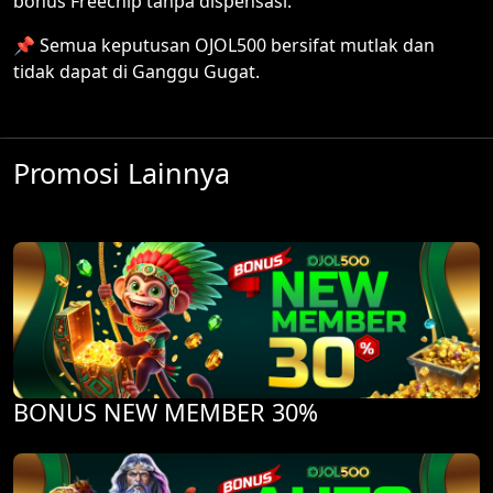
bonus Freechip tanpa dispensasi.
📌 Semua keputusan OJOL500 bersifat mutlak dan
tidak dapat di Ganggu Gugat.
Promosi Lainnya
BONUS NEW MEMBER 30%