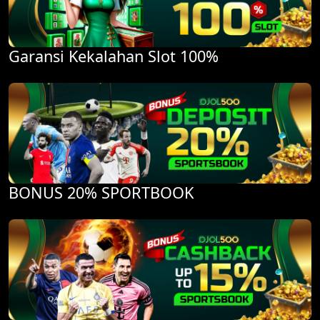
Garansi Kekalahan Slot 100%
BONUS 20% SPORTBOOK