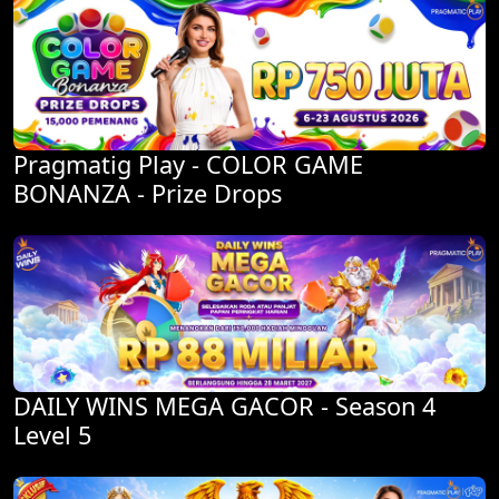
Pragmatig Play - COLOR GAME
BONANZA - Prize Drops
DAILY WINS MEGA GACOR - Season 4
Level 5