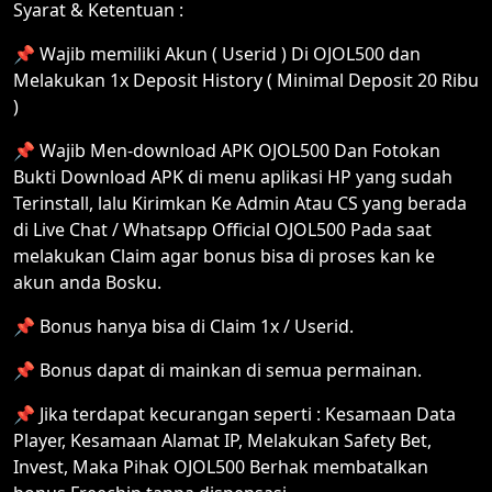
Syarat & Ketentuan :
📌 Wajib memiliki Akun ( Userid ) Di OJOL500 dan
Melakukan 1x Deposit History ( Minimal Deposit 20 Ribu
)
📌 Wajib Men-download APK OJOL500 Dan Fotokan
Bukti Download APK di menu aplikasi HP yang sudah
Terinstall, lalu Kirimkan Ke Admin Atau CS yang berada
di Live Chat / Whatsapp Official OJOL500 Pada saat
melakukan Claim agar bonus bisa di proses kan ke
akun anda Bosku.
📌 Bonus hanya bisa di Claim 1x / Userid.
📌 Bonus dapat di mainkan di semua permainan.
📌 Jika terdapat kecurangan seperti : Kesamaan Data
Player, Kesamaan Alamat IP, Melakukan Safety Bet,
Invest, Maka Pihak OJOL500 Berhak membatalkan