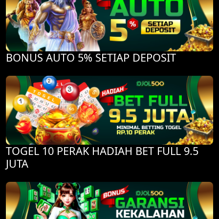
BONUS AUTO 5% SETIAP DEPOSIT
TOGEL 10 PERAK HADIAH BET FULL 9.5
JUTA